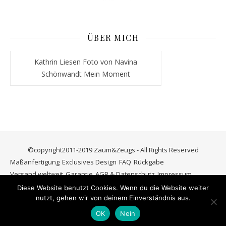
ÜBER MICH
Kathrin Liesen Foto von Navina
Schönwandt Mein Moment
©copyright2011-2019 Zaum&Zeugs - All Rights Reserved
Maßanfertigung
Exclusives Design
FAQ
Rückgabe
Versand weltweit
Garantie
AGB & Datenschutz
Impressum
Kontakt
Diese Website benutzt Cookies. Wenn du die Website weiter
nutzt, gehen wir von deinem Einverständnis aus.
Ashe Theme von
WP Royal
.
OK
Nein